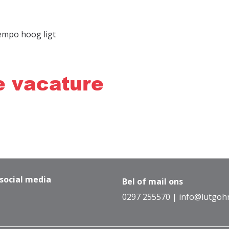
tempo hoog ligt
e vacature
 social media
Bel of mail ons
0297 255570
|
info@lutgohr