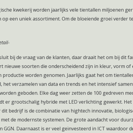
che kwekerij worden jaarlijks vele tientallen miljoenen ger
en op een uniek assortiment. Om de bloeiende groei verder t
tail-
uit bij de vraag van de klanten, daar draait het om bij dit fa
t nieuwe soorten die onderscheidend zijn in kleur, vorm of 
in productie worden genomen. Jaarlijks gaat het om tientall
l, het verzamelen van data en trends en het intensief same
orden geboden. Elke dag weer zetten de 100 gedreven med
 er grootschalig hybride met LED verlichting gewerkt. Het s
r dit bedrijf is de combinatie van hightech innovatie, biolo
rkt met de modernste systemen. De grote aandacht voor du
 en GGN. Daarnaast is er veel geïnvesteerd in ICT waardoor