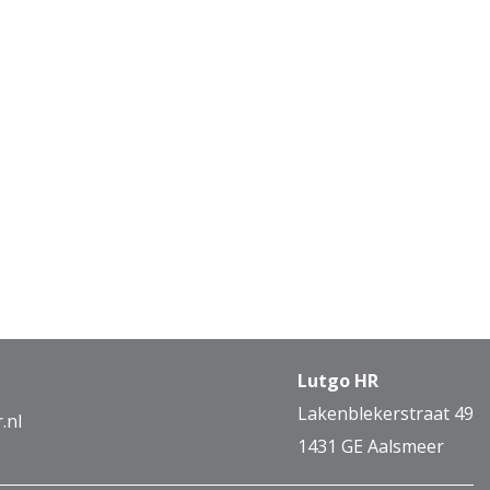
Lutgo HR
Lakenblekerstraat 49
.nl
1431 GE Aalsmeer