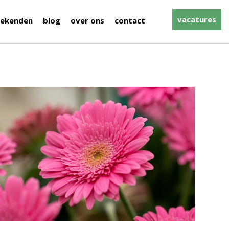
vacatures
ekenden
blog
over ons
contact