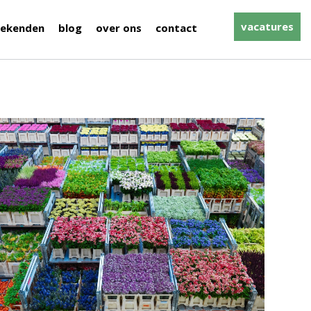
vacatures
ekenden
blog
over ons
contact